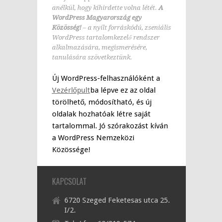
anélkül, hogy kihirdette volna létét.
A
WordPress Magyarország egy
Közösség!
– a nyílt forráskódú, zseniális
WordPress tartalomkezelő rendszer
alkalmazására, megismerésére,
tanulására szövetkeztünk.
Új WordPress-felhasználóként a
Vezérlőpult
ba lépve ez az oldal
törölhető, módosítható, és új
oldalak hozhatóak létre saját
tartalommal. Jó szórakozást kíván
a WordPress Nemzeközi
Közössége!
KAPCSOLAT
6720 Szeged Feketesas utca 25.
I/2.