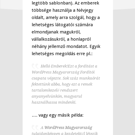
legtöbb sablonban). Az emberek
többsége használja a Névjegy
oldalt, amely arra szolgál, hogy a
lehetséges látogatói számára
elmondjanak magukról,
vállalkozásukról, a honlapról
néhány jellemző mondatot. Egyik
lehetséges megoldás erre pl.:
Helló Emberek!Ezt a fordítást a
WordPress Magyarország Fordítói
csapata végezte. Sok száz munkaórát
fektettünk abba, hogy ezt a remek
tartalomkezelő rendszert
anyanyelvünkön, magyarul
használhassa mindenki.
…. vagy egy másik példa:
A
WordPress Magyarország
tulajdonképpen a kezdetektől létezik