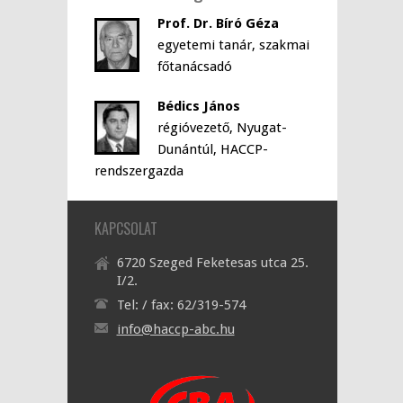
Prof. Dr. Bíró Géza
egyetemi tanár, szakmai
főtanácsadó
Bédics János
régióvezető, Nyugat-
Dunántúl, HACCP-
rendszergazda
KAPCSOLAT
6720 Szeged Feketesas utca 25.
I/2.
Tel: / fax: 62/319-574
info@haccp-abc.hu