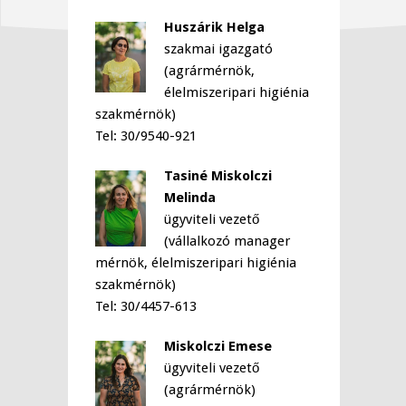
Huszárik Helga
szakmai igazgató
(agrármérnök,
élelmiszeripari higiénia
szakmérnök)
Tel: 30/9540-921
Tasiné Miskolczi
Melinda
ügyviteli vezető
(vállalkozó manager
mérnök, élelmiszeripari higiénia
szakmérnök)
Tel: 30/4457-613
Miskolczi Emese
ügyviteli vezető
(agrármérnök)